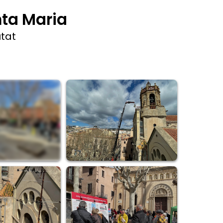
 campanar, renovades
 hi ha set campanes:
regades de marcar les hores i els quarts. Ho
e estan al cloquer del campanar, es repiquen
 les dues del migdia i en ocasions litúrgiques
campanes com a protagonistes absolutes.
ta Maria
utat