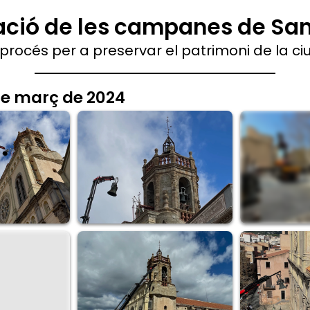
anes van baixar i tornar a pujar el
stòric de Mataró. El campanar n'és un element singular i
perior del campanar. Són les campanes civils i les encar
iana
i la
Semproniana
. Són les campanes litúrgiques qu
 restauració.
voluntària, fan els tocs de manera manual cada dissabte a
 dins del programa, la Barram del 26 de juliol, amb les 
ació de les campanes de San
procés per a preservar el patrimoni de la ci
de març de 2024