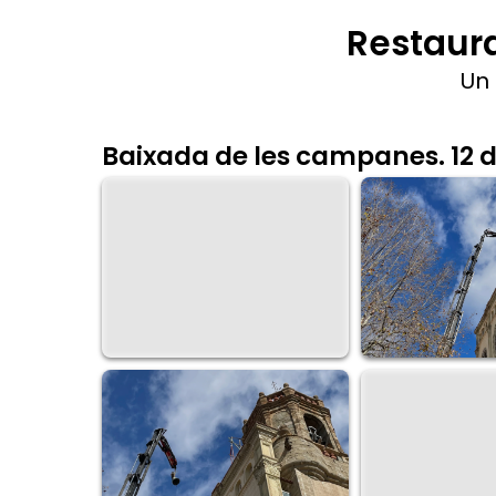
L'any 2024 les camp
La basílica de Santa Maria és un monument hi
La
Madrona
i la
Candelària
a la part més su
fan de manera automatitzada.
La
Carme
, la
Miquela
, la
Montserrat
, la
Jul
manualment i les que ara estan en procés de
Els
Campaners de Santa Maria
, de manera 
especials. Per Les Santes se celebra un acte
Restaur
Un 
Baixada de les campanes. 12 