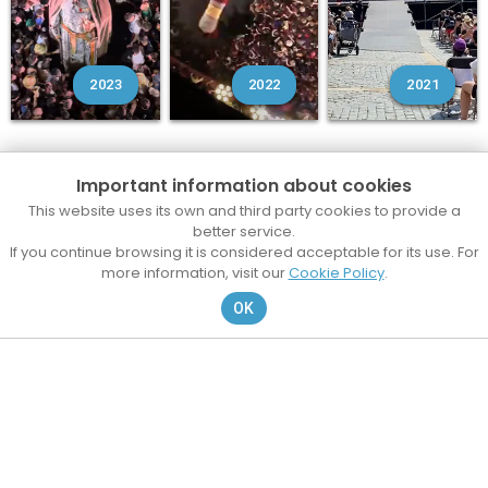
2023
2022
2021
Important information about cookies
This website uses its own and third party cookies to provide a
better service.
If you continue browsing it is considered acceptable for its use. For
more information, visit our
Cookie Policy
.
OK
@lessantes
@lessantesmataro
Contacte