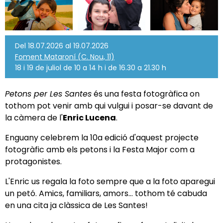
Del 18.07.2026 al 19.07.2026
Foment Mataroní (C. Nou, 11)
18 i 19 de juliol de 10 a 14 h i de 16.30 a 21.30 h
Petons per Les Santes
és una festa fotogràfica on
tothom pot venir amb qui vulgui i posar-se davant de
la càmera de l'
Enric Lucena
.
Enguany celebrem la 10a edició d'aquest projecte
fotogràfic amb els petons i la Festa Major com a
protagonistes.
L'Enric us regala la foto sempre que a la foto aparegui
un petó. Amics, familiars, amors... tothom té cabuda
en una cita ja clàssica de Les Santes!