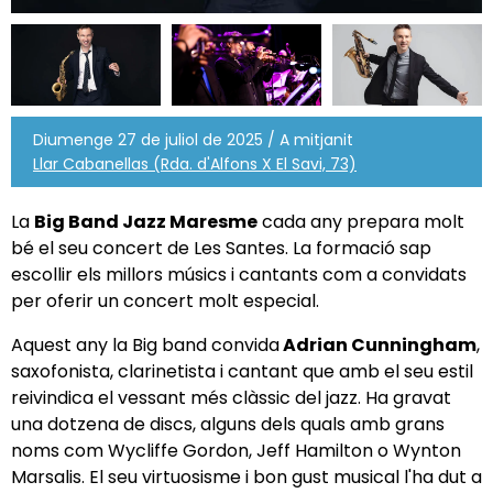
Diumenge 27 de juliol de 2025 / A mitjanit
Llar Cabanellas (Rda. d'Alfons X El Savi, 73)
La
Big Band Jazz Maresme
cada any prepara molt
bé el seu concert de Les Santes. La formació sap
escollir els millors músics i cantants com a convidats
per oferir un concert molt especial.
Aquest any la Big band convida
Adrian Cunningham
,
saxofonista, clarinetista i cantant que amb el seu estil
reivindica el vessant més clàssic del jazz. Ha gravat
una dotzena de discs, alguns dels quals amb grans
noms com Wycliffe Gordon, Jeff Hamilton o Wynton
Marsalis. El seu virtuosisme i bon gust musical l'ha dut a