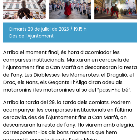
Dimarts 29 de juliol de 2025 / 19.15 h
Des de l'Ajuntament
Arriba el moment final, és hora d’acomiadar les
comparses institucionals. Marxaran en cercavila de
l’Ajuntament fins a Can Marfà on descansaran la resta
de l’any. Les Diablesses, les Momerotes, el Dragalió, el
Drac, els Nans, els Gegants i l’Àliga diran adeu als
mataronins i les mataronines al so del “passi-ho bé”.
Arriba la tarda del 29, la tarda dels comiats. Podrem
acompanyar les comparses institucionals en l'última
cercavila, des de l'Ajuntament fins a Can Marfà, on
descansaran la resta de l'any. Ho viurem amb alegria,
corresponent-los als bons moments que hem
compartit aquests dies de Festa Major.