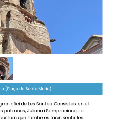
Foto: Campane
aria (Plaça de Santa Maria)
gran ofici de Les Santes. Consisteix en el
s patrones, Juliana i Semproniana, i a
 costum que també es facin sentir les