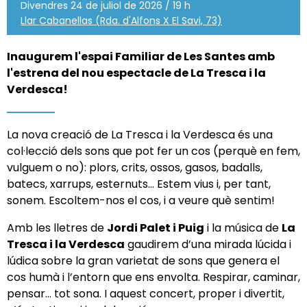
Divendres 24 de juliol de 2026 / 19 h
Llar Cabanellas (Rda. d'Alfons X El Savi, 73)
Inaugurem l'espai Familiar de Les Santes amb
l'estrena del nou espectacle de La Tresca i la
Verdesca!
La nova creació de La Tresca i la Verdesca és una
col·lecció dels sons que pot fer un cos (perquè en fem,
vulguem o no): plors, crits, ossos, gasos, badalls,
batecs, xarrups, esternuts… Estem vius i, per tant,
sonem. Escoltem-nos el cos, i a veure què sentim!
Amb les lletres de
Jordi Palet i Puig
i la música de
La
Tresca i la Verdesca
gaudirem d’una mirada lúcida i
lúdica sobre la gran varietat de sons que genera el
cos humà i l’entorn que ens envolta. Respirar, caminar,
pensar… tot sona. I aquest concert, proper i divertit,