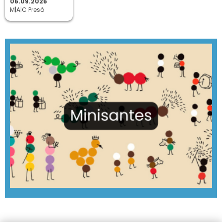
06.09.2026
M|A|C Presó