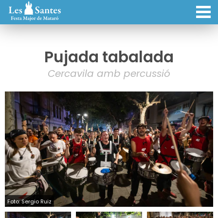
Pujada tabalada
Cercavila amb percussió
Foto: Sergio Ruiz