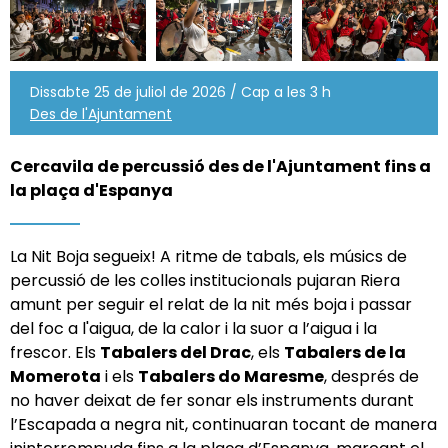
Dissabte 25 de juliol de 2026 / Cap a les 3 h
Des de l'Ajuntament
Cercavila de percussió des de l'Ajuntament fins a
la plaça d'Espanya
La Nit Boja segueix! A ritme de tabals, els músics de
percussió de les colles institucionals pujaran Riera
amunt per seguir el relat de la nit més boja i passar
del foc a l'aigua, de la calor i la suor a l’aigua i la
frescor. Els
Tabalers del Drac
, els
Tabalers de la
Momerota
i els
Tabalers do Maresme
,
després de
no haver deixat de fer sonar els instruments durant
l’Escapada a negra nit, continuaran tocant de manera