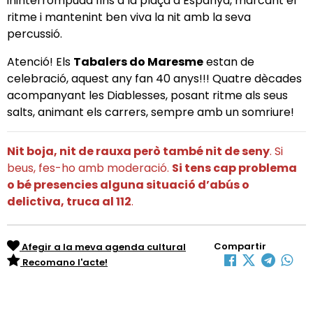
ininterrompuda fins a la plaça d’Espanya,
marcant el
ritme i
mantenint ben viva la nit amb la seva
percussió.
Atenció! Els
Tabalers do Maresme
estan de
celebració, aquest any fan 40 anys!!! Quatre dècades
acompanyant les Diablesses, posant ritme als seus
salts, animant els carrers, sempre amb un somriure!
Nit boja, nit de rauxa però també nit de seny
. Si
beus, fes-ho amb moderació.
Si tens cap problema
o bé presencies alguna situació d’abús o
delictiva, truca al 112
.
Compartir
Afegir a la meva agenda cultural
Recomano l'acte!