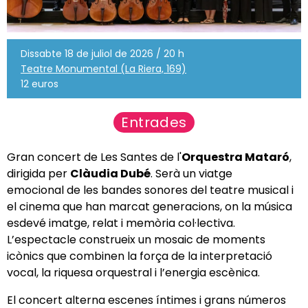
Dissabte 18 de juliol de 2026 / 20 h
Teatre Monumental (La Riera, 169)
12 euros
Entrades
Gran concert de Les Santes de l'
Orquestra Mataró
,
dirigida per
Clàudia Dubé
. Serà un viatge
emocional de les bandes sonores del teatre musical i
el cinema que han marcat generacions, on la música
esdevé imatge, relat i memòria col·lectiva.
L’espectacle construeix un mosaic de moments
icònics que combinen la força de la interpretació
vocal, la riquesa orquestral i l’energia escènica.
El concert alterna escenes íntimes i grans números