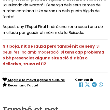
La Ruixada de Mataró! L'energia dels seus temes de
rumba catalana i ska seran un dels punts àlgids de
l'acte!
Aquest any l'Espai Firal tindrà una zona seca i una de
mullada per gaudir al màxim de la Ruixada.
Nit boja, nit de rauxa però també nit de seny
. Si
beus, fes-ho amb moderació.
Si tens cap problema
o bé presencies alguna situació d’abús o
delictiva, truca al 112
.
Compartir
Afegir a la meva agenda cultural
Recomano l'acte!
També et pot