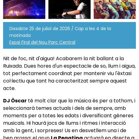
Dissabte 25 de juliol de 2026 / Cap a les 4 de la
matinada
Espai Firal del Nou Parc Central
Nit de foc, nit d'aigua! Acabarem la nit ballant a la
Ruixada. Dues hores d'un espectacle de so, llum i aigua,
tot perfectament coordinat per mantenir viu l'èxtasi
col·lectiu que tant ha caracteritzat sempre aquest
acte.
DJ Òscar
té molt clar que la música és per a tothom, i
seleccionarà temes actuals i dels de sempre, amb
moments per a totes les edats i diversificant gèneres
musicals. Hi haurà jocs de llums i ritmes i interacció
amb la gent, i sorpreses! Us en desvetllem una i de
ben grossa: el grup
La Pegatina
actuarà en directe a