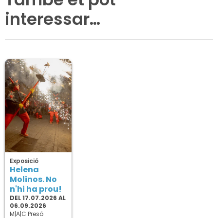
interessar…
Exposició
Helena
Molinos. No
n'hi ha prou!
DEL 17.07.2026 AL
06.09.2026
M|A|C Presó