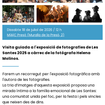
Dissabte 18 de juliol de 2026 / 12 h
M|A|C Presó (Muralla de la Presó, 2)
Visita guiada a l'exposició de fotografies de Les
Santes 2025 a càrrec de la fotògrafa
Helena
Molinos
.
Farem un recorregut per l'exposició fotogràfica amb
l'autora de les fotografies.
La tria d’imatges d’aquesta exposició proposa una
mirada íntima a la família emocional de Les Santes:
una comunitat unida pel foc, per la festa i pels vincles
que neixen des de dins.