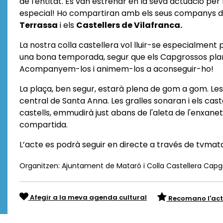
de l'entitat. Es van estrenar en la seva actuació per 
especial! Ho compartiran amb els seus companys de 
Terrassa
i els
Castellers de Vilafranca.
La nostra colla castellera vol lluir-se especialment p
una bona temporada, segur que els Capgrossos plant
Acompanyem-los i animem-los a aconseguir-ho!
La plaça, ben segur, estarà plena de gom a gom. Les c
central de Santa Anna. Les gralles sonaran i els caste
castells, emmudirà just abans de l'aleta de l'enxaneta.
compartida.
L’acte es podrà seguir en directe a través de tvmat
Organitzen: Ajuntament de Mataró i Colla Castellera Cap
Afegir a la meva agenda cultural
Recomano l'act