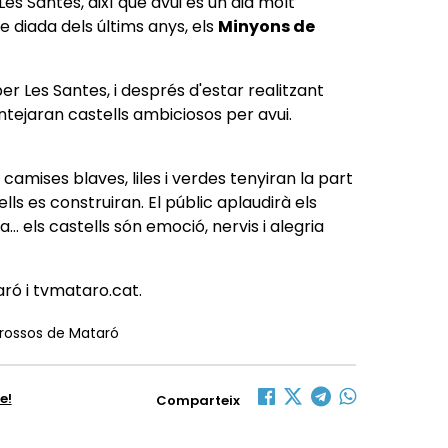
Les Santes, així que avui és un dia molt
diada dels últims anys, els
Minyons de
er Les Santes, i després d'estar realitzant
ejaran castells ambiciosos per avui.
amises blaves, liles i verdes tenyiran la part
lls es construiran. El públic aplaudirà els
.. els castells són emoció, nervis i alegria
aró i tvmataro.cat.
grossos de Mataró
e!
Comparteix