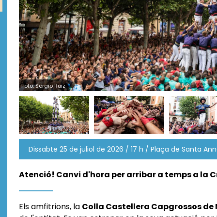
Foto: Sergio Ruiz
Dissabte 25 de juliol de 2026 / 17 h / Plaça de Santa An
Atenció! Canvi d'hora per arribar a temps a la C
Els amfitrions, la
Colla Castellera Capgrossos de