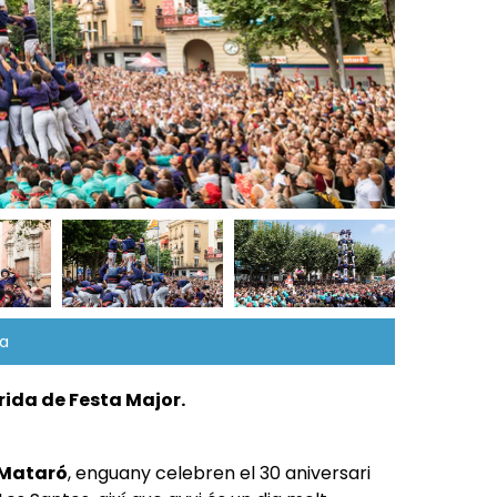
Foto: Sergio Rui
na
rida de Festa Major.
 Mataró
, enguany celebren el 30 aniversari