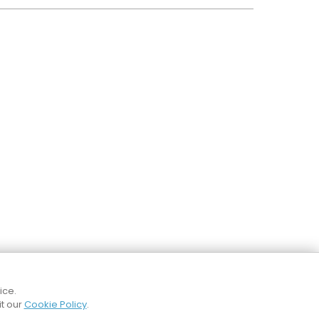
ice.
it our
Cookie Policy
.