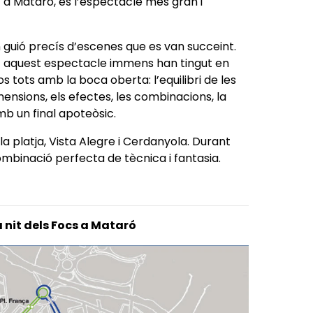
a Mataró, és l’espectacle més gran i
guió precís d’escenes que es van succeint.
t aquest espectacle immens han tingut en
tots amb la boca oberta: l’equilibri de les
mensions, els efectes, les combinacions, la
amb un final apoteòsic.
 la platja, Vista Alegre i Cerdanyola. Durant
ombinació perfecta de tècnica i fantasia.
a nit dels Focs a Mataró