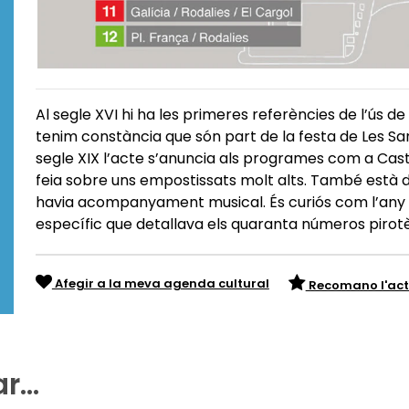
Al segle XVI hi ha les primeres referències de l’ús de
tenim constància que són part de la festa de Les San
segle XIX l’acte s’anuncia als programes com a Caste
feia sobre uns empostissats molt alts. També està d
havia acompanyament musical. És curiós com l’any 
específic que detallava els quaranta números pirotèc
Afegir a la meva agenda cultural
Recomano l'act
ar…