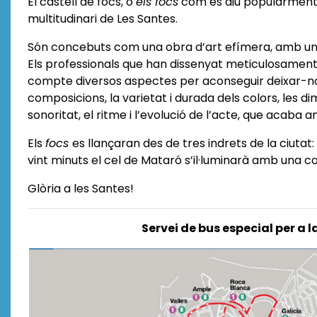
El castell de focs, o
els focs
com es diu popularment 
multitudinari de Les Santes.
Són concebuts com una obra d’art efímera, amb un 
Els professionals que han dissenyat meticulosamen
compte diversos aspectes per aconseguir deixar-nos 
composicions, la varietat i durada dels colors, les di
sonoritat, el ritme i l’evolució de l’acte, que acaba 
Els
focs
es llançaran des de tres indrets de la ciutat:
vint minuts el cel de Mataró s’il·luminarà amb una c
Glòria a les Santes!
Servei de bus especial per a l