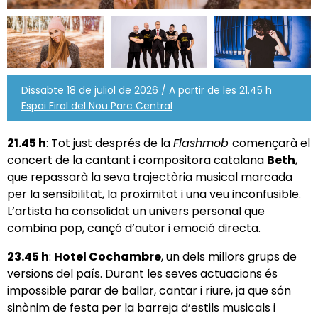
Dissabte 18 de juliol de 2026 / A partir de les 21.45 h
Espai Firal del Nou Parc Central
21.45 h
: Tot just després de la
Flashmob
començarà el
concert de la cantant i compositora catalana
Beth
,
que
repassarà la seva trajectòria musical marcada
per la sensibilitat, la proximitat i una veu inconfusible.
L’artista ha consolidat un univers personal que
combina pop, cançó d’autor i emoció directa.
23.45 h
:
Hotel Cochambre
, un dels millors grups de
versions del país. Durant les seves actuacions és
impossible parar de ballar, cantar i riure, ja que són
sinònim de festa per la barreja d’estils musicals i